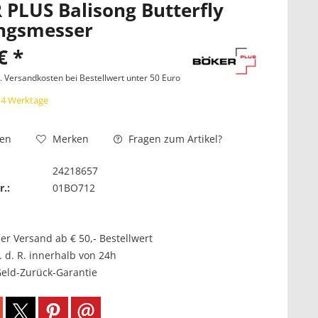
PLUS Balisong Butterfly
ingsmesser
€ *
l. Versandkosten bei Bestellwert unter 50 Euro
 14 Werktage
Fragen zum Artikel?
hen
Merken
24218657
r.:
01BO712
er Versand ab € 50,- Bestellwert
. d. R. innerhalb von 24h
Geld-Zurück-Garantie