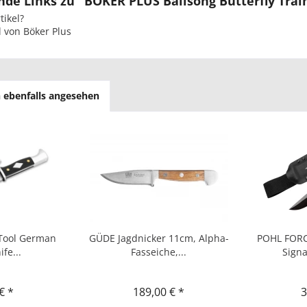
de Links zu "BÖKER PLUS Balisong Butterfly Tra
ikel?
l von Böker Plus
 ebenfalls angesehen
 Tool German
GÜDE Jagdnicker 11cm, Alpha-
POHL FORC
fe...
Fasseiche,...
Signa
€ *
189,00 € *
3