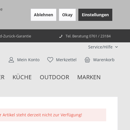
re
Ablehnen
Okay
Einstellungen
ld-Zurück-Garantie
Tel. Beratung 0761 / 23184
Service/Hilfe
Mein Konto
Merkzettel
Warenkorb
ER
KÜCHE
OUTDOOR
MARKEN
r Artikel steht derzeit nicht zur Verfügung!