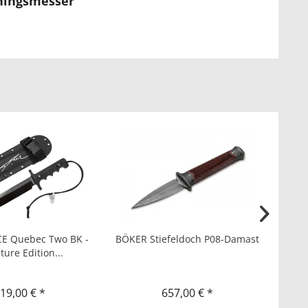
iningsmesser"
E Quebec Two BK -
BÖKER Stiefeldoch P08-Damast
BÖK
ture Edition...
19,00 € *
657,00 € *