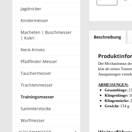
Jagdnicker
Kindermesser
Macheten | Buschmesser
Beschreibung
| Kukri
Neck-Knives
Produktinfo
Pfadfinder-Messer
Der Mechanismus des 
klar als reines Train
Tauchermesser
Aussparungen versehe
Trachtenmesser
ABMESSUNGEN:
Gesamtlänge:
2
Klingenlänge:
1
Trainingsmesser
Klingenstärke:
Gewicht:
154 g
Sammlerstücke
Wurfmesser