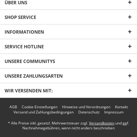
ÜBER UNS
SHOP SERVICE
INFORMATIONEN
SERVICE HOTLINE
UNSERE COMMUNITYS
UNSERE ZAHLUNGSARTEN
WIR VERSENDEN MIT:
AGB
Cookie-Einstellungen
Hinweise und Verordnungen
Kontakt
Versand und Zahlungsbedingungen
Datenschutz
Impressum
* Alle Preise inkl. gesetzl. Mehrwertsteuer zzgl.
Versandkosten
und ggf.
Nachnahmegebühren, wenn nicht anders beschrieben