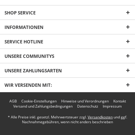
SHOP SERVICE
INFORMATIONEN
SERVICE HOTLINE
UNSERE COMMUNITYS
UNSERE ZAHLUNGSARTEN
WIR VERSENDEN MIT:
AGB
Cookie-Einstellungen
Hinweise und Verordnungen
Kontakt
Versand und Zahlungsbedingungen
Datenschutz
Impressum
* Alle Preise inkl. gesetzl. Mehrwertsteuer zzgl.
Versandkosten
und ggf.
Nachnahmegebühren, wenn nicht anders beschrieben