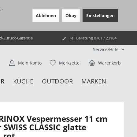
re
Ablehnen
Okay
Einstellungen
ld-Zurück-Garantie
Tel. Beratung 0761 / 23184
Service/Hilfe
Mein Konto
Merkzettel
Warenkorb
ER
KÜCHE
OUTDOOR
MARKEN
RINOX Vespermesser 11 cm
r SWISS CLASSIC glatte
, rot