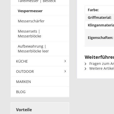
Tafelmesser | Besteck
Farbe:
Vespermesser
Griffmaterial:
Messerschärfer
Klingenmateria
Messersets |
Messerblöcke
Eigenschaften:
Aufbewahrung |
Messerblöcke leer
Weiterführen
KÜCHE
Fragen zum Art
Weitere Artikel
OUTDOOR
MARKEN
BLOG
Vorteile