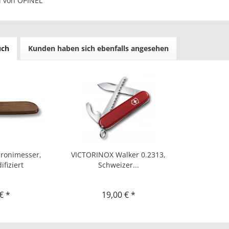
l von OPINEL
uch
Kunden haben sich ebenfalls angesehen
ronimesser,
VICTORINOX Walker 0.2313,
fiziert
Schweizer...
€ *
19,00 € *