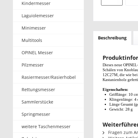
Kindermesser
Laguiolemesser
Minimesser
Beschreibung
Multitools
OPINEL Messer
Produktinfo
Pilzmesser
Dieses neue OPINEL-G
Schälen von Knoblauc
12C27M, die wie bei 
Rasiermesser/Rasierhobel
Kastanienholz geferti
Rettungsmesser
Eigenschaften:
Grifflänge: 10 c
Klingenlänge: 4
Sammlerstücke
Länge Gesamt (ge
Gewicht: 28 g
Springmesser
Weiterführen
weitere Taschenmesser
Fragen zum Art