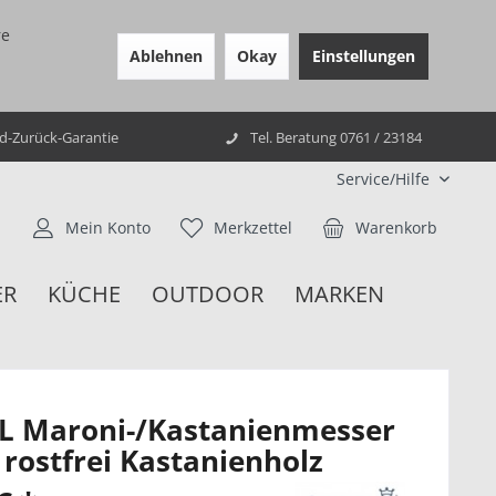
re
Ablehnen
Okay
Einstellungen
ld-Zurück-Garantie
Tel. Beratung 0761 / 23184
Service/Hilfe
Mein Konto
Merkzettel
Warenkorb
ER
KÜCHE
OUTDOOR
MARKEN
L Maroni-/Kastanienmesser
 rostfrei Kastanienholz